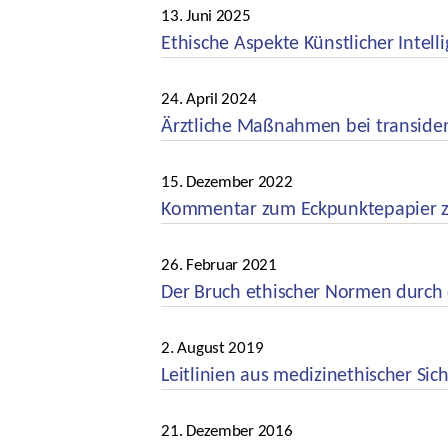
Kategorien
13. Juni 2025
Veröffentlichungsdatum
Ethische Aspekte Künstlicher Intel
Kategorien
24. April 2024
Veröffentlichungsdatum
Ärztliche Maßnahmen bei transide
Kategorien
15. Dezember 2022
Veröffentlichungsdatum
Kommentar zum Eckpunktepapier z
Kategorien
26. Februar 2021
Veröffentlichungsdatum
Der Bruch ethischer Normen durch 
Kategorien
2. August 2019
Veröffentlichungsdatum
Leitlinien aus medizinethischer Si
Kategorien
21. Dezember 2016
Veröffentlichungsdatum