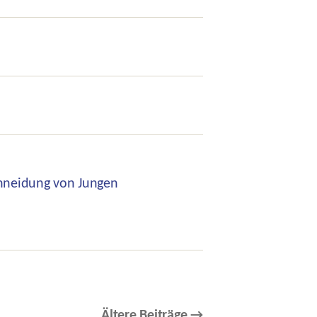
chneidung von Jungen
Ältere
Beiträge
→