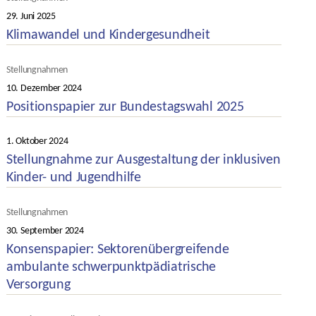
29. Juni 2025
Veröffentlichungsdatum
Klimawandel und Kindergesundheit
Kategorien
Stellungnahmen
10. Dezember 2024
Veröffentlichungsdatum
Positionspapier zur Bundestagswahl 2025
Kategorien
1. Oktober 2024
Veröffentlichungsdatum
Stellungnahme zur Ausgestaltung der inklusiven
Kinder- und Jugendhilfe
Kategorien
Stellungnahmen
30. September 2024
Veröffentlichungsdatum
Konsenspapier: Sektorenübergreifende
ambulante schwerpunktpädiatrische
Versorgung