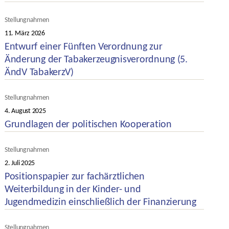
Kategorien
Stellungnahmen
11. März 2026
Veröffentlichungsdatum
Entwurf einer Fünften Verordnung zur
Änderung der Tabakerzeugnisverordnung (5.
ÄndV TabakerzV)
Kategorien
Stellungnahmen
4. August 2025
Veröffentlichungsdatum
Grundlagen der politischen Kooperation
Kategorien
Stellungnahmen
2. Juli 2025
Veröffentlichungsdatum
Positionspapier zur fachärztlichen
Weiterbildung in der Kinder- und
Jugendmedizin einschließlich der Finanzierung
Kategorien
Stellungnahmen