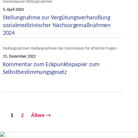
Kategorien
Gemeinsame Stellungnahmen
5. April 2024
Veröffentlichungsdatum
Stellungnahme zur Vergütungsverhandlung
sozialmedizinischer Nachsorgemaßnahmen
2024
Kategorien
Stellungnahmen
Stellungnahmen der Kommission für ethische Fragen
15. Dezember 2022
Veröffentlichungsdatum
Kommentar zum Eckpunktepapier zum
Selbstbestimmungsgesetz
Seitennummerierung
1
2
Ältere
→
der
Beiträge