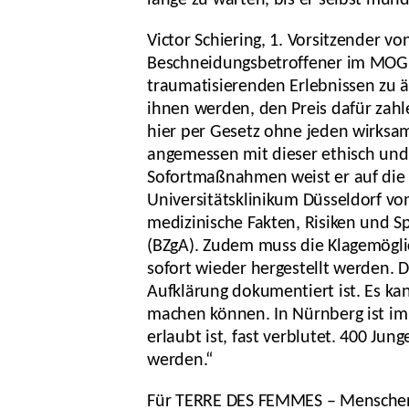
lange zu warten, bis er selbst mün
Victor Schiering, 1. Vorsitzender v
Beschneidungsbetroffener im MOGiS
traumatisierenden Erlebnissen zu ä
ihnen werden, den Preis dafür zahle
hier per Gesetz ohne jeden wirksame
angemessen mit dieser ethisch und 
Sofortmaßnahmen weist er auf die
Universitätsklinikum Düsseldorf vo
medizinische Fakten, Risiken und S
(BZgA). Zudem muss die Klagemöglic
sofort wieder hergestellt werden. 
Aufklärung dokumentiert ist. Es ka
machen können. In Nürnberg ist im 
erlaubt ist, fast verblutet. 400 J
werden.“
Für TERRE DES FEMMES – Menschenre