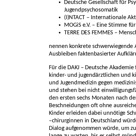
Deutsche Gesellschaft für Ps
Jugendpsychosomatik
(I)NTACT – Internationale A
MOGiS e.V. – Eine Stimme für
TERRE DES FEMMES – Menschen
nennen konkrete schwerwiegende Au
Ausbleiben faktenbasierter Aufklär
Für die DAKJ – Deutsche Akademie 
kinder- und jugendärztlichen und k
und Jugendmedizin gegen medizinisc
und stehen bei nicht einwilligungs
den ersten sechs Monaten nach de
Beschneidungen oft ohne ausreich
Kinder erleiden dabei unnötige Sc
–chirurginnen in Deutschland würd
Dialog aufgenommen würde, um zu 