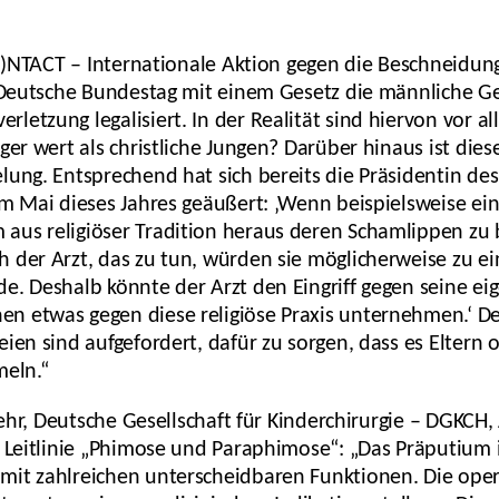
 (I)NTACT – Internationale Aktion gegen die Beschneidu
er Deutsche Bundestag mit einem Gesetz die männliche G
letzung legalisiert. In der Realität sind hiervon vor a
er wert als christliche Jungen? Darüber hinaus ist diese
lung. Entsprechend hat sich bereits die Präsidentin de
im Mai dieses Jahres geäußert: ‚Wenn beispielsweise ei
aus religiöser Tradition heraus deren Schamlippen zu 
 der Arzt, das zu tun, würden sie möglicherweise zu ei
de. Deshalb könnte der Arzt den Eingriff gegen seine 
n etwas gegen diese religiöse Praxis unternehmen.‘ D
eien sind aufgefordert, dafür zu sorgen, dass es Eltern
meln.“
Stehr, Deutsche Gesellschaft für Kinderchirurgie – DGKC
n Leitlinie „Phimose und Paraphimose“: „Das Präputium i
mit zahlreichen unterscheidbaren Funktionen. Die oper