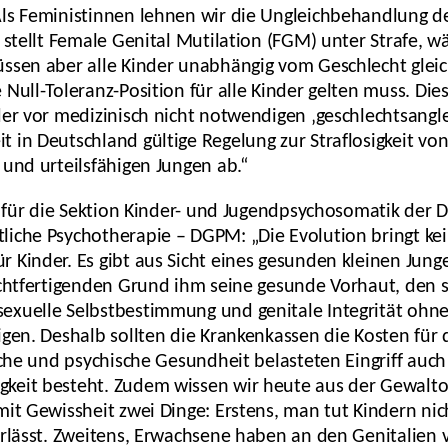
ls Feministinnen lehnen wir die Ungleichbehandlung de
d stellt Female Genital Mutilation (FGM) unter Strafe, 
ssen aber alle Kinder unabhängig vom Geschlecht gleich 
Null-Toleranz-Position für alle Kinder gelten muss. Die
der vor medizinisch nicht notwendigen ‚geschlechtsang
 in Deutschland gültige Regelung zur Straflosigkeit von
 und urteilsfähigen Jungen ab.“
h für die Sektion Kinder- und Jugendpsychosomatik der 
iche Psychotherapie – DGPM: „Die Evolution bringt kei
 Kinder. Es gibt aus Sicht eines gesunden kleinen Jun
echtfertigenden Grund ihm seine gesunde Vorhaut, den se
exuelle Selbstbestimmung und genitale Integrität ohn
igen. Deshalb sollten die Krankenkassen die Kosten für
liche und psychische Gesundheit belasteten Eingriff au
keit besteht. Zudem wissen wir heute aus der Gewalt
mit Gewissheit zwei Dinge: Erstens, man tut Kindern nic
erlässt. Zweitens, Erwachsene haben an den Genitalien 