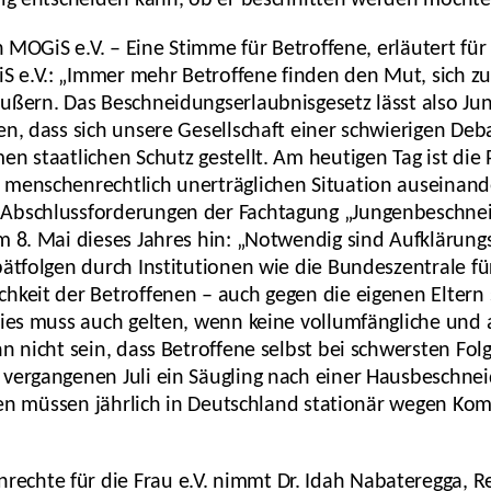
dig entscheiden kann, ob er beschnitten werden möchte
on MOGiS e.V. – Eine Stimme für Betroffene, erläutert für
 e.V.: „Immer mehr Betroffene finden den Mut, sich zu
ußern. Das Beschneidungserlaubnisgesetz lässt also Ju
n, dass sich unsere Gesellschaft einer schwierigen Deba
n staatlichen Schutz gestellt. Am heutigen Tag ist die Po
menschenrechtlich unerträglichen Situation auseinande
 Abschlussforderungen der Fachtagung „Jungenbeschne
m 8. Mai dieses Jahres hin: „Notwendig sind Aufklärung
pätfolgen durch Institutionen wie die Bundeszentrale fü
hkeit der Betroffenen – auch gegen die eigenen Eltern
Dies muss auch gelten, wenn keine vollumfängliche und
nn nicht sein, dass Betroffene selbst bei schwersten Fo
vergangenen Juli ein Säugling nach einer Hausbeschnei
ungen müssen jährlich in Deutschland stationär wegen K
chte für die Frau e.V. nimmt Dr. Idah Nabateregga, Re