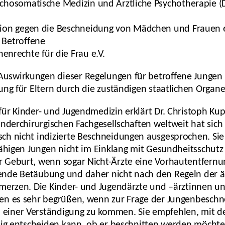
ychosomatische Medizin und Ärztliche Psychotherapie (
ktion gegen die Beschneidung von Mädchen und Frauen e
 Betroffene
rechte für die Frau e.V.
swirkungen dieser Regelungen für betroffene Jungen 
ung für Eltern durch die zuständigen staatlichen Organe
für Kinder- und Jugendmedizin erklärt Dr. Christoph K
inderchirurgischen Fachgesellschaften weltweit hat sich
h nicht indizierte Beschneidungen ausgesprochen. Sie 
fähigen Jungen nicht im Einklang mit Gesundheitsschut
r Geburt, wenn sogar Nicht-Ärzte eine Vorhautentfern
ende Betäubung und daher nicht nach den Regeln der ä
hmerzen. Die Kinder- und Jugendärzte und –ärztinnen u
en es sehr begrüßen, wenn zur Frage der Jungenbeschne
einer Verständigung zu kommen. Sie empfehlen, mit de