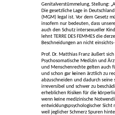
Genitalverstümmelung, Stellung: „A
Die gesetzliche Lage in Deutschlan
(MGM) legal ist. Vor dem Gesetz mü
insofern nur bedeuten, dass unsere 
auch den Schutz intersexueller Kin
lehnt TERRE DES FEMMES die derzeit
Beschneidungen an nicht einsichts-
Prof. Dr. Matthias Franz äußert sic
Psychosomatische Medizin und Ärztl
und Menschenrechte gelten auch für
und schon gar keinen ärztlich zu r
abzuschneiden und dadurch seine s
irreversibel und schwer zu beschäd
erheblichen Risiken für die körper
wenn keine medizinische Notwendig
entwicklungspsychologischer Sicht 
weil jeglicher Schmerz Spuren hint