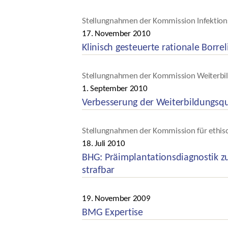
Kategorien
Stellungnahmen der Kommission Infektion
17. November 2010
Veröffentlichungsdatum
Klinisch gesteuerte rationale Borre
Kategorien
Stellungnahmen der Kommission Weiterbil
1. September 2010
Veröffentlichungsdatum
Verbesserung der Weiterbildungsqu
Kategorien
Stellungnahmen der Kommission für ethis
18. Juli 2010
Veröffentlichungsdatum
BHG: Präimplantationsdiagnostik z
strafbar
Kategorien
19. November 2009
Veröffentlichungsdatum
BMG Expertise