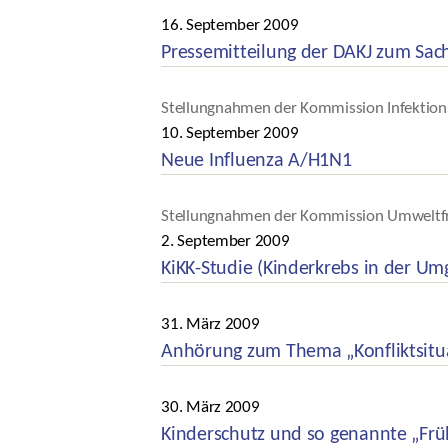
Kategorien
16. September 2009
Veröffentlichungsdatum
Pressemitteilung der DAKJ zum Sa
Kategorien
Stellungnahmen der Kommission Infektion
10. September 2009
Veröffentlichungsdatum
Neue Influenza A/H1N1
Kategorien
Stellungnahmen der Kommission Umweltf
2. September 2009
Veröffentlichungsdatum
KiKK-Studie (Kinderkrebs in der U
Kategorien
31. März 2009
Veröffentlichungsdatum
Anhörung zum Thema „Konfliktsitu
Kategorien
30. März 2009
Veröffentlichungsdatum
Kinderschutz und so genannte „Fr