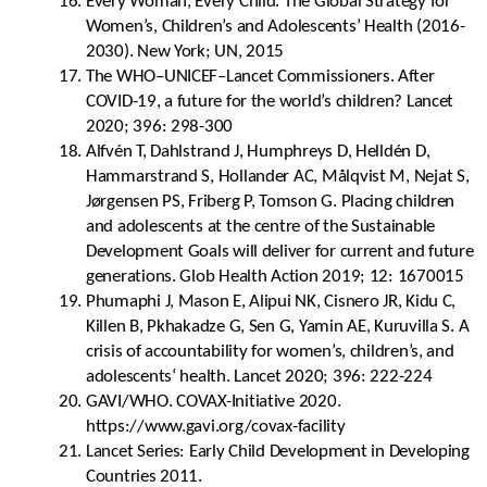
Every Woman, Every Child. The Global Strategy for
Women’s, Children’s and Adolescents’ Health (2016-
2030). New York; UN, 2015
The WHO–UNICEF–Lancet Commissioners. After
COVID-19, a future for the world’s children? Lancet
2020; 396: 298-300
Alfvén T, Dahlstrand J, Humphreys D, Helldén D,
Hammarstrand S, Hollander AC, Målqvist M, Nejat S,
Jørgensen PS, Friberg P, Tomson G. Placing children
and adolescents at the centre of the Sustainable
Development Goals will deliver for current and future
generations. Glob Health Action 2019; 12: 1670015
Phumaphi J, Mason E, Alipui NK, Cisnero JR, Kidu C,
Killen B, Pkhakadze G, Sen G, Yamin AE, Kuruvilla S. A
crisis of accountability for women’s, children’s, and
adolescents‘ health. Lancet 2020; 396: 222-224
GAVI/WHO. COVAX-Initiative 2020.
https://www.gavi.org/covax-facility
Lancet Series: Early Child Development in Developing
Countries 2011.