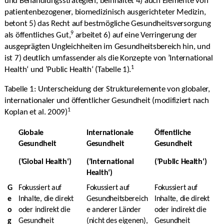
und Behandlungsstrategien, beinhaltet 4) auch Elemente von
patientenbezogener, biomedizinisch ausgerichteter Medizin,
betont 5) das Recht auf bestmögliche Gesundheitsversorgung
9
als öffentliches Gut,
arbeitet 6) auf eine Verringerung der
ausgeprägten Ungleichheiten im Gesundheitsbereich hin, und
ist 7) deutlich umfassender als die Konzepte von ’International
1
Health‘ und ’Public Health‘ (Tabelle 1).
Tabelle 1: Unterscheidung der Strukturelemente von globaler,
internationaler und öffentlicher Gesundheit (modifiziert nach
1
Koplan et al. 2009)
Globale
Internationale
Öffentliche
Gesundheit
Gesundheit
Gesundheit
(’Global Health‘)
(’International
(’Public Health‘)
Health‘)
G
Fokussiert auf
Fokussiert auf
Fokussiert auf
e
Inhalte, die direkt
Gesundheitsbereich
Inhalte, die direkt
o
oder indirekt die
e anderer Länder
oder indirekt die
g
Gesundheit
(nicht des eigenen),
Gesundheit