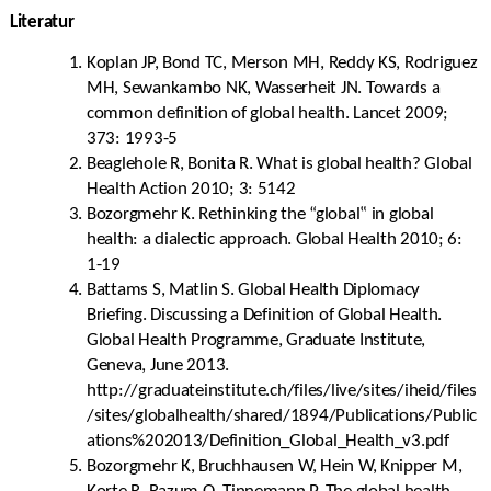
Literatur
Koplan JP, Bond TC, Merson MH, Reddy KS, Rodriguez
MH, Sewankambo NK, Wasserheit JN. Towards a
common definition of global health. Lancet 2009;
373: 1993-5
Beaglehole R, Bonita R. What is global health? Global
Health Action 2010; 3: 5142
Bozorgmehr K. Rethinking the “global‟ in global
health: a dialectic approach. Global Health 2010; 6:
1-19
Battams S, Matlin S. Global Health Diplomacy
Briefing. Discussing a Definition of Global Health.
Global Health Programme, Graduate Institute,
Geneva, June 2013.
http://graduateinstitute.ch/files/live/sites/iheid/files
/sites/globalhealth/shared/1894/Publications/Public
ations%202013/Definition_Global_Health_v3.pdf
Bozorgmehr K, Bruchhausen W, Hein W, Knipper M,