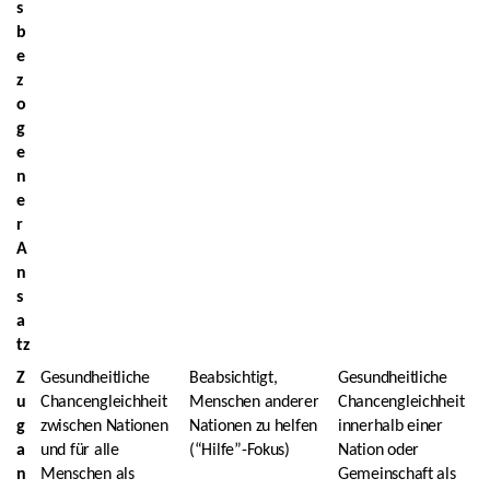
s
b
e
z
o
g
e
n
e
r
A
n
s
a
tz
Z
Gesundheitliche
Beabsichtigt,
Gesundheitliche
u
Chancengleichheit
Menschen anderer
Chancengleichheit
g
zwischen Nationen
Nationen zu helfen
innerhalb einer
a
und für alle
(“Hilfe”-Fokus)
Nation oder
n
Menschen als
Gemeinschaft als