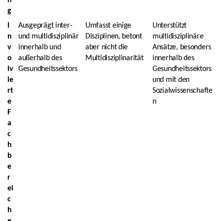
n
g
I
Ausgeprägt inter-
Umfasst einige
Unterstützt
n
und multidisziplinär
Disziplinen, betont
multidisziplinäre
v
innerhalb und
aber nicht die
Ansätze, besonders
o
außerhalb des
Multidisziplinarität
innerhalb des
lv
Gesundheitssektors
Gesundheitssektors
ie
und mit den
rt
Sozialwissenschafte
e
n
F
a
c
h
b
e
r
ei
c
h