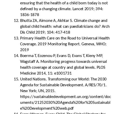
ensuring that the health of a child born today is not
defined by a changing climate. Lancet 2019; 394:
1836-1878
Bhutta ZA, Aimone A, Akhtar S. Climate change and
global child health: what can paediatricians do? Arch
Dis Child 2019; 104: 417-418
Primary Health Care on the Road to Universal Health
Coverage. 2019 Monitoring Report. Geneva, WHO;
2019
Boerma T, Eozenou P, Evans D, Evans T, Kieny MP,
Wagstaff A. Monitoring progress towards universal
health coverage at country and global levels. PLOS
Medicine 2014, 11: e1001731
United Nations. Transforming our World: The 2030
Agenda for Sustainable Development. A/RES/70/1.
New York; UN, 2015.
https://sustainabledevelopment.un.org/content/doc
uments/21252030%20Agenda%20for%20Sustainabl
e%20Development%20web.pdf