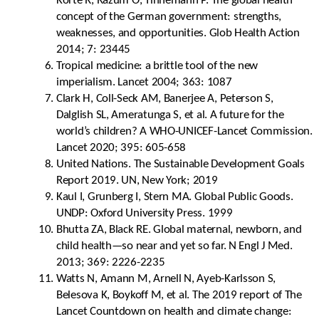
Korte R, Razum O, Tinnemann P. The global health
concept of the German government: strengths,
weaknesses, and opportunities. Glob Health Action
2014; 7: 23445
Tropical medicine: a brittle tool of the new
imperialism. Lancet 2004; 363: 1087
Clark H, Coll-Seck AM, Banerjee A, Peterson S,
Dalglish SL, Ameratunga S, et al. A future for the
world’s children? A WHO-UNICEF-Lancet Commission.
Lancet 2020; 395: 605-658
United Nations. The Sustainable Development Goals
Report 2019. UN, New York; 2019
Kaul I, Grunberg I, Stern MA. Global Public Goods.
UNDP: Oxford University Press. 1999
Bhutta ZA, Black RE. Global maternal, newborn, and
child health—so near and yet so far. N Engl J Med.
2013; 369: 2226-2235
Watts N, Amann M, Arnell N, Ayeb-Karlsson S,
Belesova K, Boykoff M, et al. The 2019 report of The
Lancet Countdown on health and climate change: