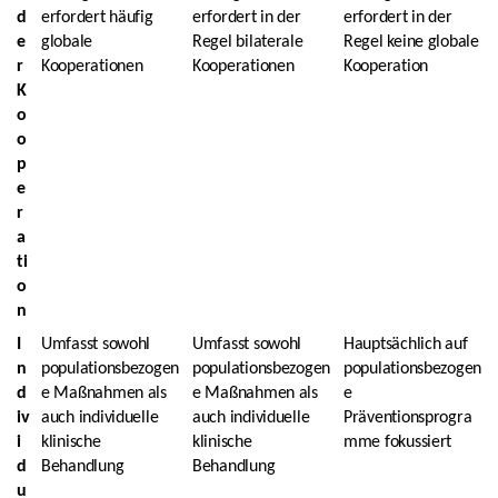
d
erfordert häufig
erfordert in der
erfordert in der
e
globale
Regel bilaterale
Regel keine globale
r
Kooperationen
Kooperationen
Kooperation
K
o
o
p
e
r
a
ti
o
n
I
Umfasst sowohl
Umfasst sowohl
Hauptsächlich auf
n
populationsbezogen
populationsbezogen
populationsbezogen
d
e Maßnahmen als
e Maßnahmen als
e
iv
auch individuelle
auch individuelle
Präventionsprogra
i
klinische
klinische
mme fokussiert
d
Behandlung
Behandlung
u