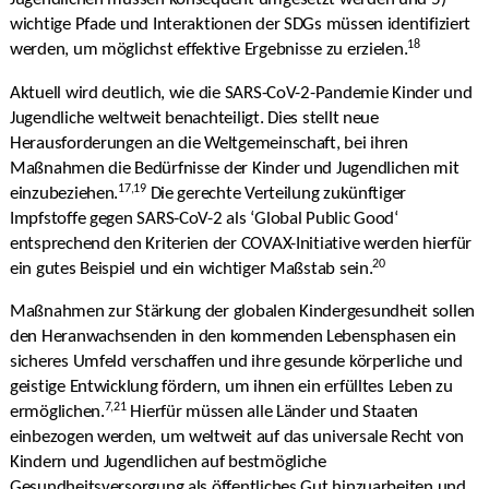
Jugendlichen müssen konsequent umgesetzt werden und 5)
wichtige Pfade und Interaktionen der SDGs müssen identifiziert
18
werden, um möglichst effektive Ergebnisse zu erzielen.
Aktuell wird deutlich, wie die SARS-CoV-2-Pandemie Kinder und
Jugendliche weltweit benachteiligt. Dies stellt neue
Herausforderungen an die Weltgemeinschaft, bei ihren
Maßnahmen die Bedürfnisse der Kinder und Jugendlichen mit
17,19
einzubeziehen.
Die gerechte Verteilung zukünftiger
Impfstoffe gegen SARS-CoV-2 als ‘Global Public Good‘
entsprechend den Kriterien der COVAX-Initiative werden hierfür
20
ein gutes Beispiel und ein wichtiger Maßstab sein.
Maßnahmen zur Stärkung der globalen Kindergesundheit sollen
den Heranwachsenden in den kommenden Lebensphasen ein
sicheres Umfeld verschaffen und ihre gesunde körperliche und
geistige Entwicklung fördern, um ihnen ein erfülltes Leben zu
7,21
ermöglichen.
Hierfür müssen alle Länder und Staaten
einbezogen werden, um weltweit auf das universale Recht von
Kindern und Jugendlichen auf bestmögliche
Gesundheitsversorgung als öffentliches Gut hinzuarbeiten und