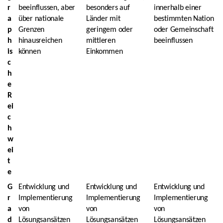
r
beeinflussen, aber
besonders auf
innerhalb einer
a
über nationale
Länder mit
bestimmten Nation
p
Grenzen
geringem oder
oder Gemeinschaft
h
hinausreichen
mittleren
beeinflussen
is
können
Einkommen
c
h
e
R
ei
c
h
w
ei
t
e
G
Entwicklung und
Entwicklung und
Entwicklung und
r
Implementierung
Implementierung
Implementierung
a
von
von
von
d
Lösungsansätzen
Lösungsansätzen
Lösungsansätzen