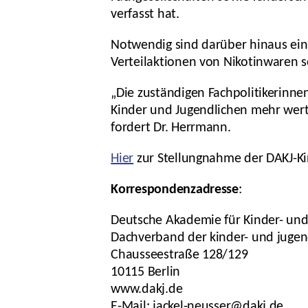
verfasst hat.
Notwendig sind darüber hinaus ei
Verteilaktionen von Nikotinwaren s
„Die zuständigen Fachpolitikerinne
Kinder und Jugendlichen mehr wert 
fordert Dr. Herrmann.
Hier
zur Stellungnahme der DAKJ-K
Korrespondenzadresse
:
Deutsche Akademie für Kinder- und
Dachverband der kinder- und jugen
Chausseestraße 128/129
10115 Berlin
www.dakj.de
E-Mail: jackel-neusser@dakj.de