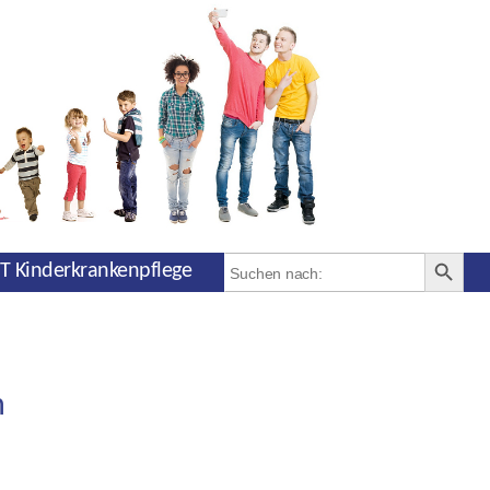
SEARCH BUT
Search
T Kinderkrankenpflege
for:
n