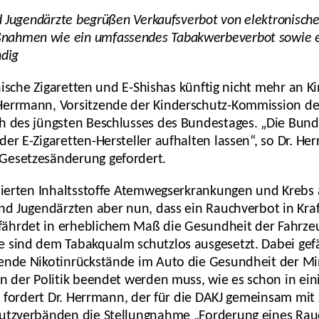
nd Jugendärzte begrüßen Verkaufsverbot von elektronische
nahmen wie ein umfassendes Tabakwerbeverbot sowie e
ndig
ronische Zigaretten und E-Shishas künftig nicht mehr an 
Herrmann, Vorsitzende der Kinderschutz-Kommission de
h des jüngsten Beschlusses des Bundestages. „Die Bund
er E-Zigaretten-Hersteller aufhalten lassen“, so Dr. He
Gesetzesänderung gefordert.
alierten Inhaltsstoffe Atemwegserkrankungen und Krebs
und Jugendärzten aber nun, dass ein Rauchverbot in Kra
ährdet in erheblichem Maß die Gesundheit der Fahrze
e sind dem Tabakqualm schutzlos ausgesetzt. Dabei gef
gende Nikotinrückstände im Auto die Gesundheit der Mi
on der Politik beendet werden muss, wie es schon in ein
“, fordert Dr. Herrmann, der für die DAKJ gemeinsam mi
hutzverbänden die Stellungnahme „Forderung eines Rau