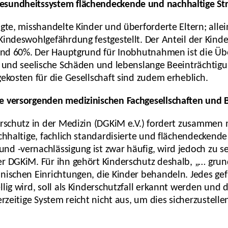
sundheitssystem flächendeckende und nachhaltige Str
igte, misshandelte Kinder und überforderte Eltern; all
Kindeswohlgefährdung festgestellt. Der Anteil der Kind
rund 60%. Der Hauptgrund für Inobhutnahmen ist die Üb
e und seelische Schäden und lebenslange Beeinträchtigu
ekosten für die Gesellschaft sind zudem erheblich.
e versorgenden medizinischen Fachgesellschaften und 
erschutz in der Medizin (DGKiM e.V.) fordert zusammen
achhaltige, fachlich standardisierte und flächendecken
 -vernachlässigung ist zwar häufig, wird jedoch zu selt
r DGKiM. Für ihn gehört Kinderschutz deshalb, „… grund
nischen Einrichtungen, die Kinder behandeln. Jedes gef
lig wird, soll als Kinderschutzfall erkannt werden und 
rzeitige System reicht nicht aus, um dies sicherzustellen